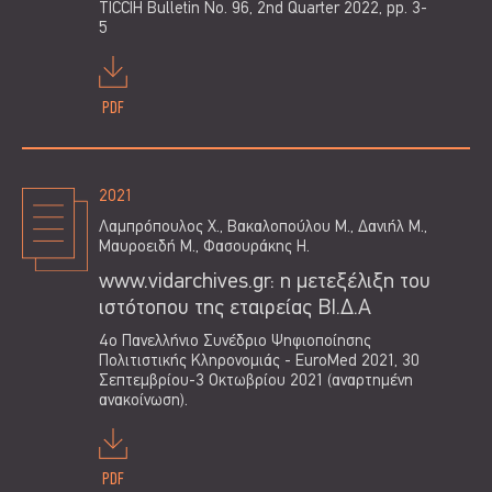
TICCIH Bulletin No. 96, 2nd Quarter 2022, pp. 3-
5
PDF
2021
Λαμπρόπουλος Χ., Βακαλοπούλου Μ., Δανιήλ Μ.,
Μαυροειδή Μ., Φασουράκης Η.
www.vidarchives.gr: η μετεξέλιξη του
ιστότοπου της εταιρείας ΒΙ.Δ.Α
4ο Πανελλήνιο Συνέδριο Ψηφιοποίησης
Πολιτιστικής Κληρονομιάς - EuroMed 2021, 30
Σεπτεμβρίου-3 Οκτωβρίου 2021 (αναρτημένη
ανακοίνωση).
PDF