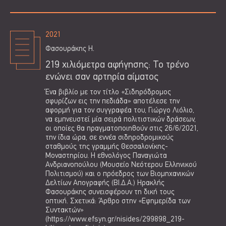
2021
Φασουράκης Η.
219 χιλιόμετρα αφήγησης: Το τρένο
ενώνει σαν αρτηρία αίματος
Ένα βιβλίο με τον τίτλο «Σιδηρόδρομος
σφυρίζων εις την πεδιάδα» αποτέλεσε την
αφορμή για τον συγγραφέα του, Γιώργο Λιόλιο,
να εμπνευστεί μία σειρά πολιτιστικών δράσεων,
οι οποίες θα πραγματοποιηθούν στις 26/6/2021,
την ίδια ώρα, σε εννέα σιδηροδρομικούς
σταθμούς της γραμμής Θεσσαλονίκης-
Μοναστηρίου. Η εθνολόγος Παναγιώτα
Ανδριανοπούλου (Μουσείο Νεότερου Ελληνικού
Πολιτισμού) και ο πρόεδρος των Βιομηχανικών
Δελτίων Απογραφής (ΒΙ.Δ.Α.) Ηρακλής
Φασουράκης συνεισφέρουν τη δική τους
οπτική. Σχετικά: Άρθρο στην «Εφημερίδα των
Συντακτών»
(https://www.efsyn.gr/nisides/299898_219-