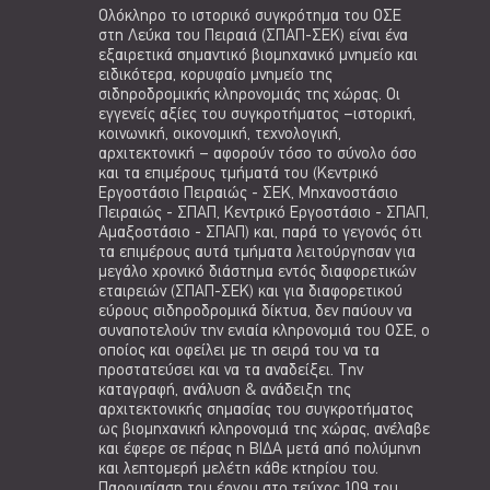
Ολόκληρο το ιστορικό συγκρότημα του ΟΣΕ
στη Λεύκα του Πειραιά (ΣΠΑΠ-ΣΕΚ) είναι ένα
εξαιρετικά σημαντικό βιομηχανικό μνημείο και
ειδικότερα, κορυφαίο μνημείο της
σιδηροδρομικής κληρονομιάς της χώρας. Οι
εγγενείς αξίες του συγκροτήματος –ιστορική,
κοινωνική, οικονομική, τεχνολογική,
αρχιτεκτονική – αφορούν τόσο το σύνολο όσο
και τα επιμέρους τμήματά του (Κεντρικό
Εργοστάσιο Πειραιώς - ΣΕΚ, Μηχανοστάσιο
Πειραιώς - ΣΠΑΠ, Κεντρικό Εργοστάσιο - ΣΠΑΠ,
Αμαξοστάσιο - ΣΠΑΠ) και, παρά το γεγονός ότι
τα επιμέρους αυτά τμήματα λειτούργησαν για
μεγάλο χρονικό διάστημα εντός διαφορετικών
εταιρειών (ΣΠΑΠ-ΣΕΚ) και για διαφορετικού
εύρους σιδηροδρομικά δίκτυα, δεν παύουν να
συναποτελούν την ενιαία κληρονομιά του ΟΣΕ, ο
οποίος και οφείλει με τη σειρά του να τα
προστατεύσει και να τα αναδείξει. Την
καταγραφή, ανάλυση & ανάδειξη της
αρχιτεκτονικής σημασίας του συγκροτήματος
ως βιομηχανική κληρονομιά της χώρας, ανέλαβε
και έφερε σε πέρας η ΒΙΔΑ μετά από πολύμηνη
και λεπτομερή μελέτη κάθε κτηρίου του.
Παρουσίαση του έργου στο τεύχος 109 του