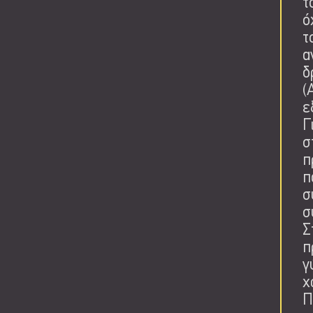
τ
ό
τ
α
δ
(
ε
Γ
σ
π
π
σ
σ
Σ
π
γ
χ
Π