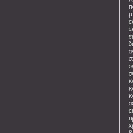
π
μ
ε
ω
ε
δ
α
σ
σ
σ
κ
κ
κ
α
ε
π
χ