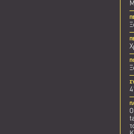
Μ
Π
Ξ
Π
Χ
Π
Ξ
Σ
4
Π
O
t
τ
Κ