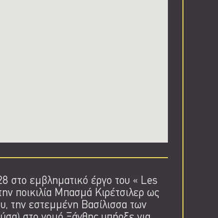
28 στο εμβληματικό έργο του « Les
 την ποικιλία Μπασμά Κιρέτσιλερ ως
υ, την εστεμμένη Βασίλισσα των
ρύσα) στο νομό Ξάνθης υπήρξε για