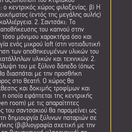
η αξιοποίηση του κτιριακού
: ο κεντρικός χώρος φιλοξενίας. β) Η
οικήματος (εντός της μεγάλης αυλής)
αλλιέργεια. 2. Σαντσάκι: To
ι αποθήκευσης του καπνού στην
ς τόσο μόνιμου χαρακτήρα όσο και
γία ενός μικρού loft (στη νοτιοδυτική
χρηση των αποθηκευμένων υλικών του
ατάλληλων υλικών και τεχνικών. 2.
άλυψη του με ξύλινο δάπεδο (όπως
θα διασπάται με την προσθήκη
ώρος στο θεατή. Ο χώρος θα
θεσης και δοκιμής τροφίμων και
, η οποία εφάπτεται της κεντρικής
een room) με τις απαραίτητες
ος του σαντσακιού θα παραμείνει ως
τη δημιουργία ξύλινων παταριών σε
θήκης (βιβλιογραφία σχετική με την