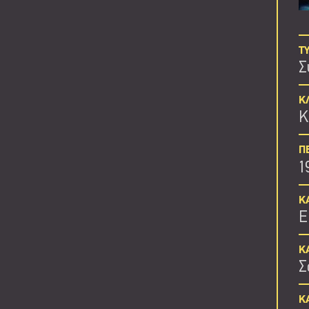
Τ
Σ
Κ
Κ
Π
1
Κ
Ε
Κ
Σ
Κ