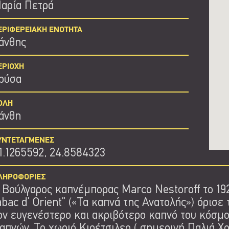
αρία Πετρά
ΕΡΙΦΕΡΕΙΑΚΗ ΕΝΟΤΗΤΑ
άνθης
ΕΡΙΟΧΗ
ρύσα
ΟΛΗ
άνθη
ΥΝΤΕΤΑΓΜΕΝΕΣ
1.1265592, 24.8584323
ΛΗΡΟΦΟΡΙΕΣ
 Βούλγαρος καπνέμπορας Marco Nestoroff το 19
abac d’ Orient” («Τα καπνά της Ανατολής») όρισε
ον ευγενέστερο και ακριβότερο καπνό του κόσμο
απνών. Το χωριό Κιρέτσιλερ ( σημερινή Παλιά Χ