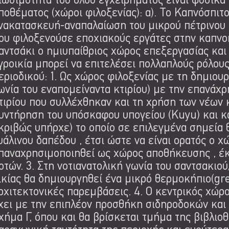
ιωσιμότητα του όλου εγχειρήματος είναι φυσικά 
ποθέματος (χώροι φιλοξενίας): α). Το Καπνόσπιτο
νακατασκευή-αναπαλαίωση του μικρού πέτρινου 
ου φιλοξενούσε εποχιακούς εργάτες στην καπνοκ
αντσάκι ο ημιυπαίθριος χώρος επεξεργασίας κα
γροικία μπορεί να επιτελέσει πολλαπλούς ρόλου
εριοδικού: 1. Ως χώρος φιλοξενίας με τη δημιουρ
ωνία του εναπομείναντα κτιρίου) με την επανά
τιρίου που συλλέχθηκαν και τη χρήση των νέων κ
υντήρηση του υπόσκαφου υπoγείου (Kuyu) και κ
κριβώς υπήρχε) το οποίο σε επιλεγμένα σημεία 
υάλινου δαπέδου , έτσι ώστε να είναι ορατός ο χ
παναχρησιμοποιηθεί ως χώρος αποθήκευσης , έκ
οτών. 3. Στη νοτιανατολική γωνία του σαντσακιού
ικίας θα δημιουργηθεί ένα μικρό θερμοκήπιο(gr
ρχιτεκτονικές παρεμβάσεις. 4. Ο κεντρικός χώρ
χει με την επιπλέον προσθήκη σιδηροδοκών και 
χήμα Γ, όπου και θα βρίσκεται τμήμα της βιβλιο