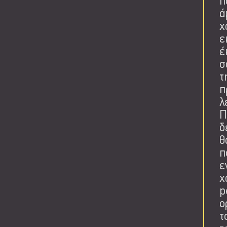
π
ά
χ
ε
έ
σ
τ
π
λ
Π
δ
θ
π
ε
χ
p
ο
τ