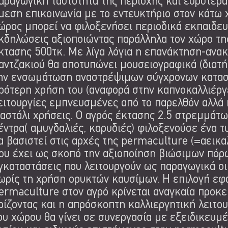
αραγωγική ταυτότητα της περιοχής και ευρύτερα
μεση επικοινωνία με το εντευκτήριο στον κάτω χ
ώρος μπορεί να φιλοξενήσει περιοδικά εκπαιδευτ
κδηλώσεις αξιοποιώντας παράλληλα τον χώρο τη
κτασης 500τκ. Με λίγα λόγια η επανάκτηση-ανα
αντζακιού θα αποτυπώνει μουσειογραφικά (διατ
ην ενσωμάτωση αναστρέψιμων σύγχρονων κατασκ
ρότερη χρήση του (αναφορά στην καπνοκαλλιέργ
ειτουργίες εμπνευσμένες από το παρελθόν αλλά 
αστάλι χρήσεις. Ο αγρός έκτασης 2.5 στρεμμάτ
έντρα( αμυγδαλιές, καρυδιές) φιλοξενούσε ένα 
α βασιστεί στις αρχές της permaculture (=αεικαλ
ου έχει ως σκοπό την αξιοποίηση βιώσιμων πόρ
γκαταστάσεις που λειτουργούν ως παραγωγικά ο
ωρίς τη χρήση ορυκτών καυσίμων. H επιλογή εφ
ermaculture στον αγρό κρίνεται αναγκαία προκε
ρίζοντας και η απρόσκοπτη καλλιεργητική λειτου
ου χώρου θα γίνει σε συνεργασία με εξειδικευμ