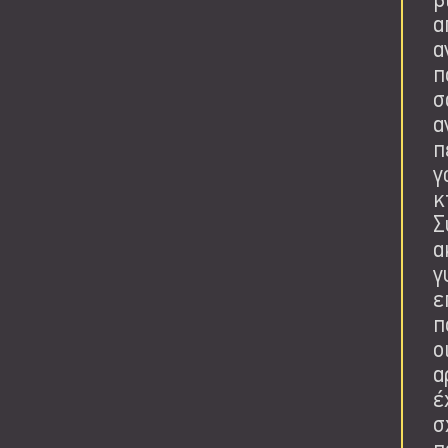
β
α
α
π
σ
α
π
γ
κ
Σ
α
γ
ε
π
ο
α
έ
σ