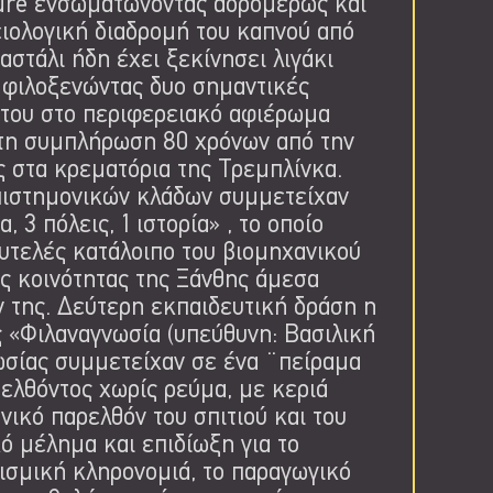
ture ενσωματώνοντας αδρομερώς και
ειολογική διαδρομή του καπνού από
αστάλι ήδη έχει ξεκίνησει λιγάκι
) φιλοξενώντας δυο σημαντικές
του στο περιφερειακό αφιέρωμα
 τη συμπλήρωση 80 χρόνων από την
 στα κρεματόρια της Τρεμπλίνκα.
επιστημονικών κλάδων συμμετείχαν
 3 πόλεις, 1 ιστορία» , το οποίο
υτελές κατάλοιπο του βιομηχανικού
ς κοινότητας της Ξάνθης άμεσα
 της. Δεύτερη εκπαιδευτική δράση η
 «Φιλαναγνωσία (υπεύθυνη: Βασιλική
ωσίας συμμετείχαν σε ένα ¨πείραμα
λθόντος χωρίς ρεύμα, με κεριά
ικό παρελθόν του σπιτιού και του
ό μέλημα και επιδίωξη για το
τισμική κληρονομιά, το παραγωγικό