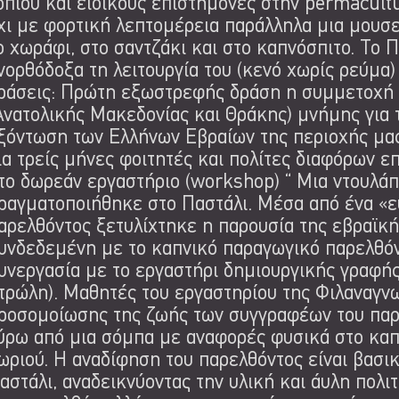
οπίου και ειδικούς επιστήμονες στην permacul
χι με φορτική λεπτομέρεια παράλληλα μια μουσ
ο χωράφι, στο σαντζάκι και στο καπνόσπιτο. Το Π
νορθόδοξα τη λειτουργία του (κενό χωρίς ρεύμα
ράσεις: Πρώτη εξωστρεφής δράση η συμμετοχή 
Ανατολικής Μακεδονίας και Θράκης) μνήμης για
ξόντωση των Ελλήνων Εβραίων της περιοχής μας
ια τρείς μήνες φοιτητές και πολίτες διαφόρων 
το δωρεάν εργαστήριο (workshop) “ Μια ντουλάπα,
ραγματοποιήθηκε στο Παστάλι. Μέσα από ένα «ε
αρελθόντος ξετυλίχτηκε η παρουσία της εβραϊκή
υνδεδεμένη με το καπνικό παραγωγικό παρελθόν
υνεργασία με το εργαστήρι δημιουργικής γραφής
τρώλη). Μαθητές του εργαστηρίου της Φιλαναγν
ροσομοίωσης της ζωής των συγγραφέων του παρε
ύρω από μια σόμπα με αναφορές φυσικά στο καπν
ωριού. Η αναδίφηση του παρελθόντος είναι βασικ
αστάλι, αναδεικνύοντας την υλική και άυλη πολι