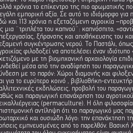
ολλά χρόνια το επίκεντρο της πιο αρωματικής πο
εγάλη εμπορική αξία. Σε αυτό το ιδιόμορφο για 
δώ και 113 χρόνια η εξεταζόμενη αγροικία –προ
ς μια ¨τριπλέτα του καπνού¨: καπνόσπιτο, «σαντ
πεξεργασίας, ξήρανσης και αποθήκευσης του κα
εξαμενή συγκέντρωσης νερού. Το Παστάλι, όπως 
γροικίας φιλοδοξεί να αποτελέσει έναν ιδιότυπο
χετιζόμενο με τη βιομηχανική αρχαιολογία επιδ
υνδεθεί μέσα από την αναδίφηση του παραγωγικ
ύνδεση με το παρόν: Χώροι διαμονής και φιλοξεν
αι για το ευρύτερο κοινό , βιβλιοθήκη-εντευκτήρ
αλλιτεχνικές εκδηλώσεις, προβολή του παραγωγι
αθώς και παραγωγική επανάχρηση του αγροτικού
εικαλλιέργειας (permaculture). Η όλη φιλοσοφί
πιστημονική αντίληψη ότι το παραγωγικό μας πα
ρωταρχικό και ουσιώδη λόγο: την επανάκτηση τ
ρήσεις εμπνευσμένες από το παρελθόν. Βασική λ