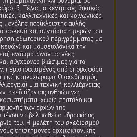
 τη βιομηχανική κληρονομιά) σε
ώρο. 5. Τέλος, ο κεντρικός βασικός
ικές, καλλιτεχνικές και κοινωνικές
ς μεγάλης περίκλειστης αυλής
κατασκευή και συντήρηση μερών του
ήρηση εξωτερικού περιγράμματος με
ευών) και μουσειολογικά την
εια) ενσωματώνοντας νέες
και σύγχρονες βιώσιμες για το
ων, περιστοιχισμένος από οπορωφόρα
τυπικό καπνοχώραφο. Ο σχεδιασμός
λιέργεια) μια τεχνική καλλιέργειας,
ων, σχεδιάζοντας ανθρώπινες
ικοσυστήματα, χωρίς σπατάλη και
αρμογής των αρχών της
ιμένου να βελτιωθεί ο υδροφόρος
ργία του. Η μελέτη του σχεδιασμού
ένους επιστήμονες αρχιτεκτονικής