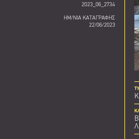
2023_06_2734
ΗΜ/ΝΙΑ ΚΑΤΑΓΡΑΦΗΣ
22/06/2023
Τ
Κ
Κ
Β
Λ