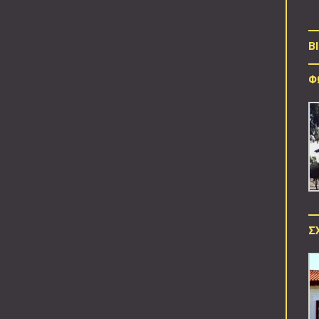
B
Φ
Σ