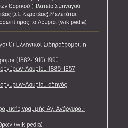
ίων Θορικού (Πλατεία Σμηναγού
ατέας (ΣΣ Κερατέας}.Μελετάται
ρωπί προς το Λαύριο. (wikipedia)
ο) Οι Ελληνικοί Σιδηρόδρομοι, η
ομοι (1882-1910) 1990.
ναργύρων-Λαυρίου 1885-1957
ναργύρων-Λαυρίου οδηγός
ρομικής γραμμής Αγ. Ανάργυροι-
ρων (wikipedia)