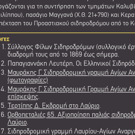
ργάζονται για τη συντήρηση των τμημάτων Καλυβ
ιλίππου), πασάγιο Μαγγανά (Χ.Θ. 21+790) και Κερ
πέκταση του Προαστιακού σιδηροδρόμου από το Κο
ΗΓΕΣ
Σύλλογος Φίλων Σιδηροδρόμων (συλλογικό έργ
διαδρομή τους από το 1869 έως σήμερα.
Παπαγιαννάκη Λευτέρη, Οι Ελληνικοί Σιδηρόδρ
Μαυράκης Γ. Σιδηροδρομική γραμμή Αγίων Α
(φωτογραφίες)
Μαυράκης Γ. Σιδηροδρομική Γραμμή Αγίων Α
επίσκεψης
.
Τερτίπης Δ. Εκδρομή στο Λαύριο
.
Ορθοπεταλιές 65. Αξιοποίηση παλιάς σιδηροδ
Λαύριο
.
Σιδηροδρομική γραμμή Λαυρίου-Αγίων Αναργύ