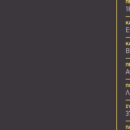
Π
1
Κ
Ε
Κ
Β
Π
Α
Π
Λ
Σ
3
Π