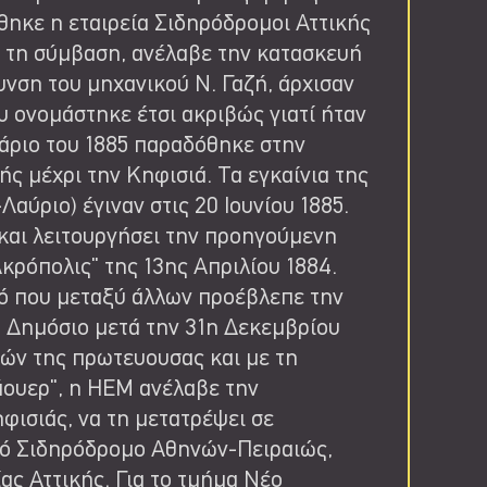
θηκε η εταιρεία Σιδηρόδρομοι Αττικής
 τη σύμβαση, ανέλαβε την κατασκευή
υνση του μηχανικού Ν. Γαζή, άρχισαν
ου ονομάστηκε έτσι ακριβώς γιατί ήταν
άριο του 1885 παραδόθηκε στην
ς μέχρι την Κηφισιά. Τα εγκαίνια της
αύριο) έγιναν στις 20 Ιουνίου 1885.
και λειτουργήσει την προηγούμενη
κρόπολις" της 13ης Απριλίου 1884.
κό που μεταξύ άλλων προέβλεπε την
 Δημόσιο μετά την 31η Δεκεμβρίου
ιών της πρωτευουσας και με τη
άουερ", η ΗΕΜ ανέλαβε την
ισιάς, να τη μετατρέψει σε
ικό Σιδηρόδρομο Αθηνών-Πειραιώς,
ς Αττικής. Για το τμήμα Νέο