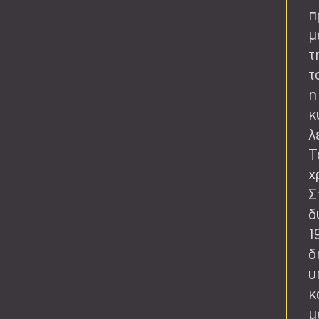
π
μ
τ
τ
η
κ
λ
Τ
χ
Σ
δ
1
δ
υ
κ
μ