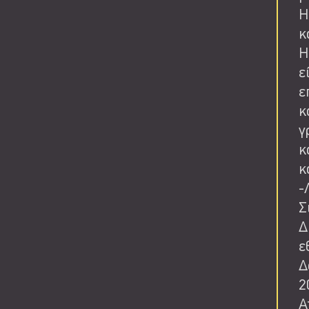
Η
κ
Η
ε
ε
κ
γ
κ
κ
-
Σ
Δ
ε
Δ
2
Α