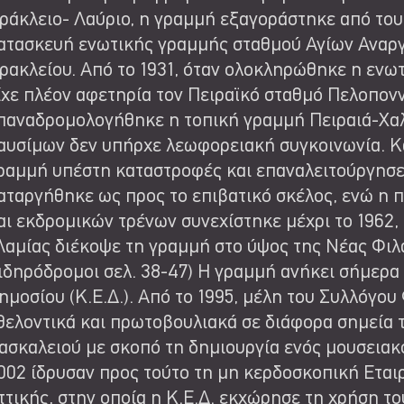
ράκλειο- Λαύριο, η γραμμή εξαγοράστηκε από του
ατασκευή ενωτικής γραμμής σταθμού Αγίων Αναργ
ρακλείου. Από το 1931, όταν ολοκληρώθηκε η ενωτ
ίχε πλέον αφετηρία τον Πειραϊκό σταθμό Πελοπον
παναδρομολογήθηκε η τοπική γραμμή Πειραιά-Χαλ
αυσίμων δεν υπήρχε λεωφορειακή συγκοινωνία. Κ
ραμμή υπέστη καταστροφές και επαναλειτούργησε 
αταργήθηκε ως προς το επιβατικό σκέλος, ενώ η 
αι εκδρομικών τρένων συνεχίστηκε μέχρι το 1962,
Λαμίας διέκοψε τη γραμμή στο ύψος της Νέας Φιλα
ιδηρόδρομοι σελ. 38-47) Η γραμμή ανήκει σήμερα 
ημοσίου (Κ.Ε.Δ.). Από το 1995, μέλη του Συλλόγο
θελοντικά και πρωτοβουλιακά σε διάφορα σημεία
ασκαλειού με σκοπό τη δημιουργία ενός μουσειακο
002 ίδρυσαν προς τούτο τη μη κερδοσκοπική Ετα
ττικής, στην οποία η Κ.Ε.Δ. εκχώρησε τη χρήση τ