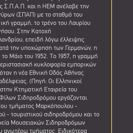
ς Σ.Π.Α.Π. και η ΗΕΜ ανέλαβε την
ύρων (ΣΠΑΠ) με το σταθμό του
ική γραμμή, το τρένο του Λαυρίου
νήσου. Στην Κατοχή
ανδρίου, επειδή λόγω έλλειψης
ατά την υποχώρηση των Γερμανών, η
το Μάιο του 1952. Το 1957, η γραμμή
περιστασιακή κυκλοφορία εμπορικών
 όταν η νέα Εθνική Οδός Αθήνας
δέλφειας. (Πηγή: Οι Ελληνικοί
στην Κτηματική Εταιρεία του
υ Φίλων Σιδηροδρόμου εργάζονται
 του τμήματος Μαρκόπουλου -
ύ - τουριστικού σιδηροδρόμου και το
ιρεία Μουσειακών Σιδηροδρόμων
ου ανωτέρω τμήματος. Ειδικότερα