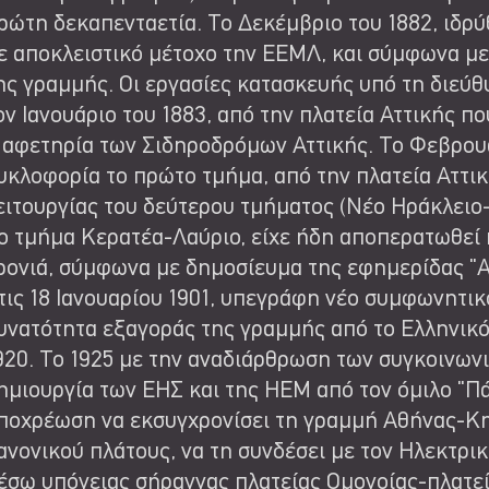
ρώτη δεκαπενταετία. Το Δεκέμβριο του 1882, ιδρύ
ε αποκλειστικό μέτοχο την ΕΕΜΛ, και σύμφωνα με
ης γραμμής. Οι εργασίες κατασκευής υπό τη διεύθ
ον Ιανουάριο του 1883, από την πλατεία Αττικής π
 αφετηρία των Σιδηροδρόμων Αττικής. Το Φεβρου
υκλοφορία το πρώτο τμήμα, από την πλατεία Αττική
ειτουργίας του δεύτερου τμήματος (Νέο Ηράκλειο-Λ
ο τμήμα Κερατέα-Λαύριο, είχε ήδη αποπερατωθεί 
ρονιά, σύμφωνα με δημοσίευμα της εφημερίδας "Α
τις 18 Ιανουαρίου 1901, υπεγράφη νέο συμφωνητι
υνατότητα εξαγοράς της γραμμής από το Ελληνικό
920. Το 1925 με την αναδιάρθρωση των συγκοινων
ημιουργία των ΕΗΣ και της ΗΕΜ από τον όμιλο "Π
ποχρέωση να εκσυγχρονίσει τη γραμμή Αθήνας-Κηφ
ανονικού πλάτους, να τη συνδέσει με τον Ηλεκτρ
έσω υπόγειας σήραγγας πλατείας Ομονοίας-πλατεία