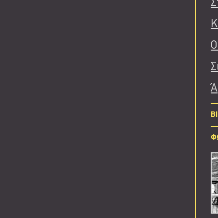
Σ
Κ
Ο
Σ
Ά
B
Φ