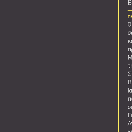
Β
Π
Ο
σ
κ
π
Μ
τ
Σ
Β
Ι
π
σ
Γ
Α