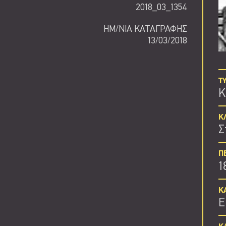
2018_03_1354
ΗΜ/ΝΙΑ ΚΑΤΑΓΡΑΦΗΣ
13/03/2018
Τ
Κ
Κ
Σ
Π
1
Κ
Ε