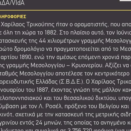
ιΔΑ/VIdA
ΛΗΡΟΦΟΡΙΕΣ
 Χαρίλαος Τρικούπης ήταν ο οραματιστής, που απ
ε όλη τη χώρα το 1882. Στο πλαίσιο αυτό, τον Ιούνι
ατασκευής της 44 χιλιομέτρων γραμμής Μεσολογγί
ρώτο δρομολόγιο να πραγματοποιείται από το Μεσολ
αρτίου 1890, ενώ την αμέσως επόμενη χρονιά παρ
ης γραμμής Μεσολογγίου – Κρυονερίου. Αξίζει να
ταθμός Μεσολογγίου αποτέλεσε τον κεντρικότερο 
ορειοδυτικής Ελλάδας (Σ.Β.Δ.Ε.). Ο Χαρίλαος Τρικ
ανουαρίου του 1887, έχοντας γνώση της μάλλον κα
ελοποννησιακού και του θεσσαλικού δικτύου, υπο
ύμβαση με τον Λ. Ροσέλ, πρόξενο του Βελγίου και
κινότ, σχετικά με την κατασκευή της μετρικής σ
γρινίου εντός 24 μηνών, της οποίας το ανηγμένο 