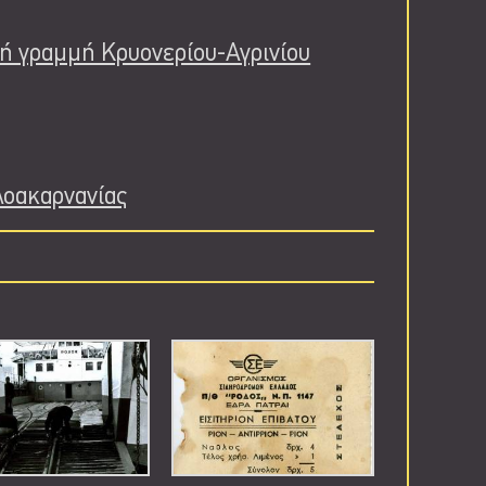
κή γραμμή Κρυονερίου-Αγρινίου
λοακαρνανίας