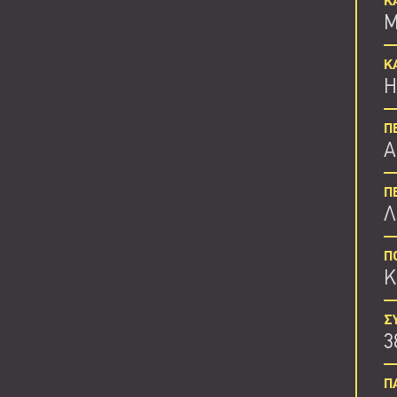
Κ
Μ
Κ
Η
Π
Α
Π
Λ
Π
Κ
Σ
3
Π