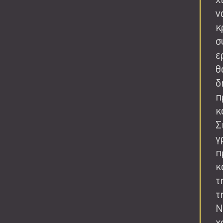
χ
ν
κ
σ
ε
θ
δ
π
κ
Σ
γ
π
κ
τ
τ
Ν