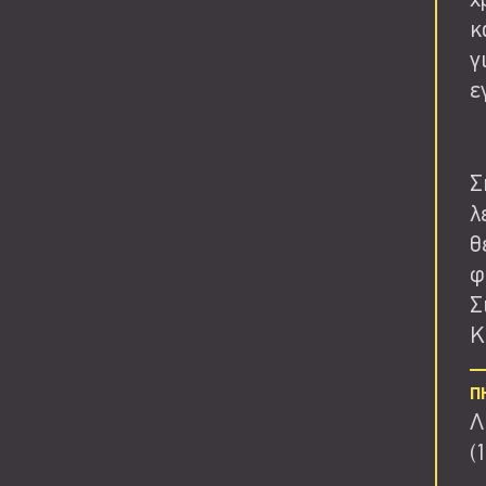
χ
κ
γ
ε
Σ
λ
θ
φ
Σ
Κ
Π
Λ
(