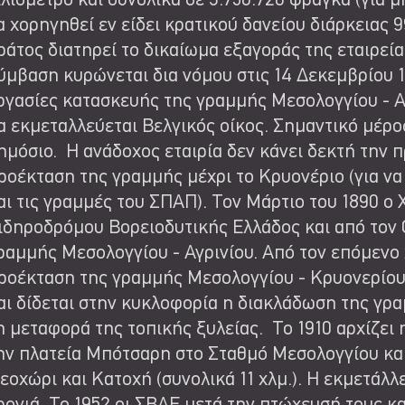
ιλιόμετρο και συνολικά σε 3.756.720 φράγκα (για 
α χορηγηθεί εν είδει κρατικού δανείου διάρκειας 
ράτος διατηρεί το δικαίωμα εξαγοράς της εταιρεία
ύμβαση κυρώνεται δια νόμου στις 14 Δεκεμβρίου 18
ργασίες κατασκευής της γραμμής Μεσολογγίου - Αι
α εκμεταλλεύεται Βελγικός οίκος. Σημαντικό μέρο
ημόσιο. Η ανάδοχος εταιρία δεν κάνει δεκτή την 
ροέκταση της γραμμής μέχρι το Κρυονέριο (για ν
αι τις γραμμές του ΣΠΑΠ). Τον Μάρτιο του 1890 ο 
ιδηροδρόμου Βορειοδυτικής Ελλάδος και από τον Ο
ραμμής Μεσολογγίου - Αγρινίου. Από τον επόμενο
ροέκταση της γραμμής Μεσολογγίου - Κρυονερίου.
αι δίδεται στην κυκλοφορία η διακλάδωση της γρα
η μεταφορά της τοπικής ξυλείας. Το 1910 αρχίζε
ην πλατεία Μπότσαρη στο Σταθμό Μεσολογγίου και
εοχώρι και Κατοχή (συνολικά 11 χλμ.). Η εκμετάλλ