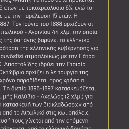
μήκος 44km). Το ποσό αυτό πρόκειται
99 ετών με τοκοχρεολύσιο 6%, ενώ το
ς με την παρέλευση 15 ετών. Η
87. Τον Ιούνιο του 1888 αρχίζουν οι
τωλικού - Αγρινίου 44 χλμ. την οποία
ς της δαπάνης βαρύνει το ελληνικό
πρόταση της ελληνικής κυβέρνησης για
α συνδεθεί ατμοπλοϊκώς με την Πάτρα
Χ. Αποστολίδης ιδρύει την Εταιρία
κτώβριο αρχίζει η λειτουργία της
 χρόνο παραδίδεται προς χρήση η
 Τη διετία 1896-1897 κατασκευάζεται
μμής Καλύβια - Αχελώος (2 χλμ.) για
ι η κατασκευή των διακλαδώσεων από
 από το Αιτωλικό στις κωμοπόλεις
ευσή τους γίνεται από την επόμενη