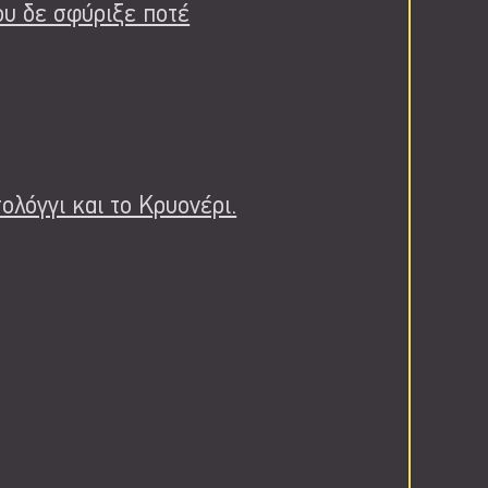
ου δε σφύριξε ποτέ
ολόγγι και το Κρυονέρι.